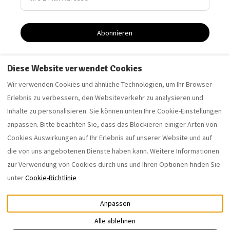
Abonnieren
Diese Website verwendet Cookies
Driftwood Apartment - Ferienwohnung in Saltburn-by-
Wir verwenden Cookies und ähnliche Technologien, um Ihr Browser-
the-Sea
Erlebnis zu verbessern, den Websiteverkehr zu analysieren und
Sandelholz-Wohnung - Ferienwohnung in Saltburn-by-
Inhalte zu personalisieren. Sie können unten Ihre Cookie-Einstellungen
the-Sea
anpassen. Bitte beachten Sie, dass das Blockieren einiger Arten von
Cookies Auswirkungen auf Ihr Erlebnis auf unserer Website und auf
die von uns angebotenen Dienste haben kann. Weitere Informationen
Deutsch
EUR
07762077653
zur Verwendung von Cookies durch uns und Ihren Optionen finden Sie
unter
Cookie-Richtlinie
12 Coral Street, Saltburn-by-
©
2026
the-Sea, Großbritannien TS12
saltburnholidaylettings.co.uk
Anpassen
1DB
.
Alle Rechte vorbehalten
-
E-Mail
:
Powered by
Lodgify
Alle ablehnen
saltburnholidaylettings@gm