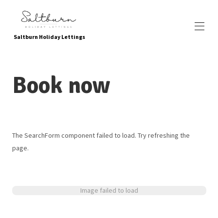
Saltburn Holiday Lettings
Startseite
Book now
buchen Sie jetzt
Alle Objekte
▾
Standort
Lokale Annehmlichkeiten und Sehenswürdigkeiten
Kinderfreundliche Attraktionen
Grün werden
The SearchForm component failed to load. Try refreshing the
Über uns
page.
Fotogallerie
Kontaktieren Sie uns
Wie finde ich?
Referenzen
Image failed to load
Häufig gestellte Fragen
Datenschutz-Bestimmungen