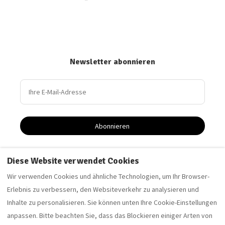
Newsletter abonnieren
Abonnieren
Diese Website verwendet Cookies
Driftwood Apartment - Ferienwohnung in Saltburn-by-
Wir verwenden Cookies und ähnliche Technologien, um Ihr Browser-
the-Sea
Erlebnis zu verbessern, den Websiteverkehr zu analysieren und
Sandelholz-Wohnung - Ferienwohnung in Saltburn-by-
Inhalte zu personalisieren. Sie können unten Ihre Cookie-Einstellungen
the-Sea
anpassen. Bitte beachten Sie, dass das Blockieren einiger Arten von