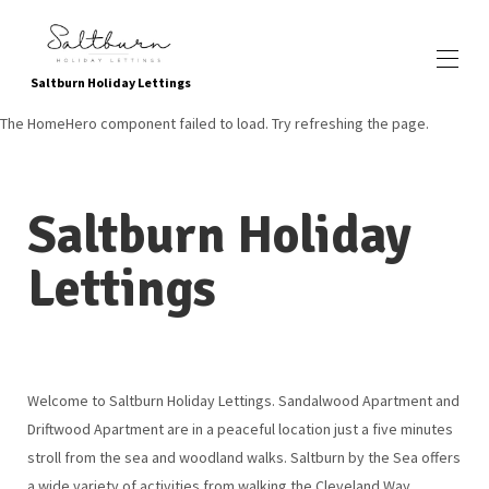
Saltburn Holiday Lettings
The HomeHero component failed to load. Try refreshing the page.
Startseite
buchen Sie jetzt
Alle Objekte
▾
Saltburn Holiday
Standort
Lokale Annehmlichkeiten und Sehenswürdigkeiten
Lettings
Kinderfreundliche Attraktionen
Grün werden
Über uns
Fotogallerie
Kontaktieren Sie uns
Wie finde ich?
Welcome to Saltburn Holiday Lettings. Sandalwood Apartment and
Referenzen
Driftwood Apartment are in a peaceful location just a five minutes
Häufig gestellte Fragen
Datenschutz-Bestimmungen
stroll from the sea and woodland walks. Saltburn by the Sea offers
a wide variety of activities from walking the Cleveland Way,