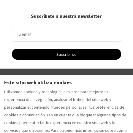
Suscríbete a nuestra newsletter
Suscribirse
Driftwood Apartment - Apartamento de vacaciones en
Este sitio web utiliza cookies
Saltburn-by-the-Sea
Utilizamos cookies y tecnologías similares para mejorar tu
Sandalwood Apartment - Apartamento de vacaciones
experiencia de navegación, analizar el tráfico del sitio web y
en Saltburn-by-the-Sea
personalizar el contenido. Puedes personalizar tus preferencias de
cookies a continuación. Ten en cuenta que bloquear algunos tipos de
cookies puede afectar tu experiencia en nuestro sitio web y los
Español
EUR
07762077653
servicios que ofrecemos. Para obtener más información sobre cómo