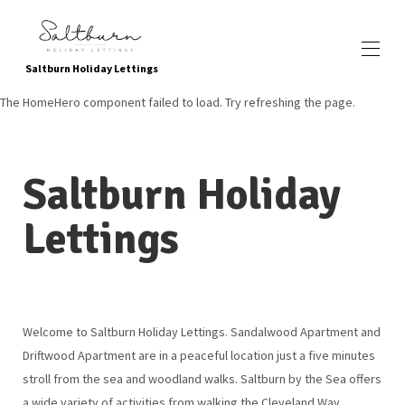
Saltburn Holiday Lettings
The HomeHero component failed to load. Try refreshing the page.
Inicio
Reservar ahora
Propiedades
▾
Saltburn Holiday
Ubicación
Servicios y atracciones locales
Lettings
Atracciones para niños
Yendo verde
Sobre nosotros
Galería de fotos
Contáctenos
Como encontrarnos
Welcome to Saltburn Holiday Lettings. Sandalwood Apartment and
Testimonios
Driftwood Apartment are in a peaceful location just a five minutes
Preguntas frecuentes
política de privacidad
stroll from the sea and woodland walks. Saltburn by the Sea offers
a wide variety of activities from walking the Cleveland Way,