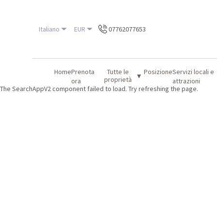
Italiano
EUR
07762077653
Home
Prenota
Tutte le
Posizione
Servizi locali e
▾
proprietà
ora
attrazioni
The SearchAppV2 component failed to load. Try refreshing the page.