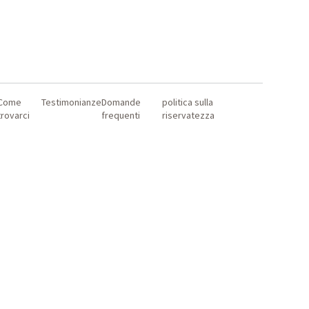
Come
Testimonianze
Domande
politica sulla
trovarci
frequenti
riservatezza